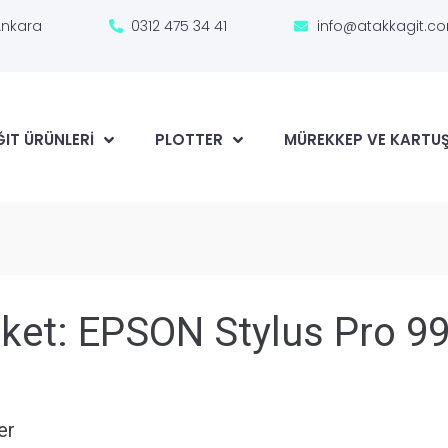
Ankara
0312 475 34 41
info@atakkagit.c
IT ÜRÜNLERI
PLOTTER
MÜREKKEP VE KARTU
iket:
EPSON Stylus Pro 9
er