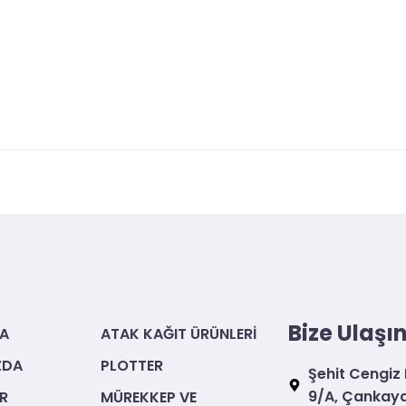
Bize Ulaşı
A
ATAK KAĞIT ÜRÜNLERI
ZDA
PLOTTER
Şehit Cengiz
9/A, Çankaya
R
MÜREKKEP VE