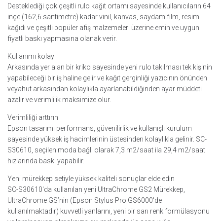
Desteklediği çok çeşitli rulo kağıt ortamı sayesinde kullanıcıların 64
inçe (162,6 santimetre) kadar vinil, kanvas, saydam film, resim
kağıdı ve çeşitli popüler afiş malzemeleri üzerine emin ve uygun
fiyatlı baskı yapmasına olanak verir.
Kullanımı kolay
Arkasında yer alan bir kriko sayesinde yeni rulo takılması tek kişinin
yapabileceği bir iş haline gelir ve kağıt gerginliği yazıcının önünden
veyahut arkasından kolaylıkla ayarlanabildiğinden ayar müddeti
azalır ve verimlilik maksimize olur.
Verimliliği arttırın
Epson tasarımı performans, güvenilirlik ve kullanışlı kurulum
sayesinde yüksek iş hacimlerinin üstesinden kolaylıkla gelinir. SC-
S30610, seçilen moda bağlı olarak 7,3 m2/saat ila 29,4 m2/saat
hızlarında baskı yapabilir.
Yeni mürekkep setiyle yüksek kaliteli sonuçlar elde edin
SC-S30610′da kullanılan yeni UltraChrome GS2 Mürekkep,
UltraChrome GS’nin (Epson Stylus Pro GS6000′de
kullanılmaktadır) kuvvetli yanlarını, yeni bir sarı renk formülasyonu