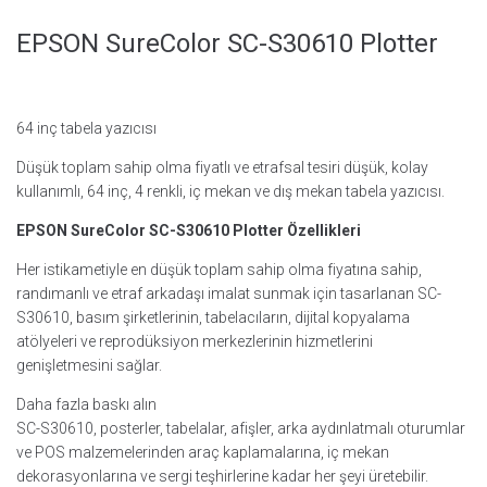
EPSON SureColor SC-S30610 Plotter
64 inç tabela yazıcısı
Düşük toplam sahip olma fiyatlı ve etrafsal tesiri düşük, kolay
kullanımlı, 64 inç, 4 renkli, iç mekan ve dış mekan tabela yazıcısı.
EPSON SureColor SC-S30610 Plotter Özellikleri
Her istikametiyle en düşük toplam sahip olma fiyatına sahip,
randımanlı ve etraf arkadaşı imalat sunmak için tasarlanan SC-
S30610, basım şirketlerinin, tabelacıların, dijital kopyalama
atölyeleri ve reprodüksiyon merkezlerinin hizmetlerini
genişletmesini sağlar.
Daha fazla baskı alın
SC-S30610, posterler, tabelalar, afişler, arka aydınlatmalı oturumlar
ve POS malzemelerinden araç kaplamalarına, iç mekan
dekorasyonlarına ve sergi teşhirlerine kadar her şeyi üretebilir.