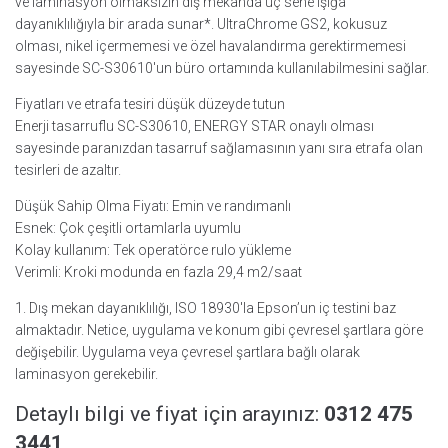
ve laminasyon olmaksızın dış mekanda üç sene ışığa
dayanıklılığıyla bir arada sunar*. UltraChrome GS2, kokusuz
olması, nikel içermemesi ve özel havalandırma gerektirmemesi
sayesinde SC-S30610′un büro ortamında kullanılabilmesini sağlar.
Fiyatları ve etrafa tesiri düşük düzeyde tutun
Enerji tasarruflu SC-S30610, ENERGY STAR onaylı olması
sayesinde paranızdan tasarruf sağlamasının yanı sıra etrafa olan
tesirleri de azaltır.
Düşük Sahip Olma Fiyatı: Emin ve randımanlı
Esnek: Çok çeşitli ortamlarla uyumlu
Kolay kullanım: Tek operatörce rulo yükleme
Verimli: Kroki modunda en fazla 29,4 m2/saat
1. Dış mekan dayanıklılığı, ISO 18930′la Epson’un iç testini baz
almaktadır. Netice, uygulama ve konum gibi çevresel şartlara göre
değişebilir. Uygulama veya çevresel şartlara bağlı olarak
laminasyon gerekebilir.
Detaylı bilgi ve fiyat için arayınız:
0312 475
3441